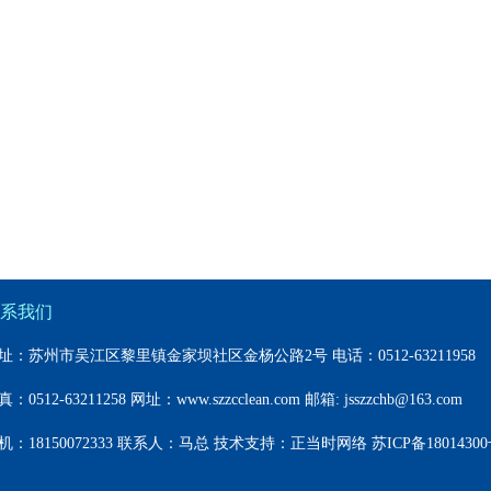
系我们
址：苏州市吴江区黎里镇金家坝社区金杨公路2号 电话：0512-63211958
：0512-63211258 网址：www.szzcclean.com 邮箱: jsszzchb@163.com
机：18150072333 联系人：马总 技术支持：
正当时网络
苏ICP备18014300